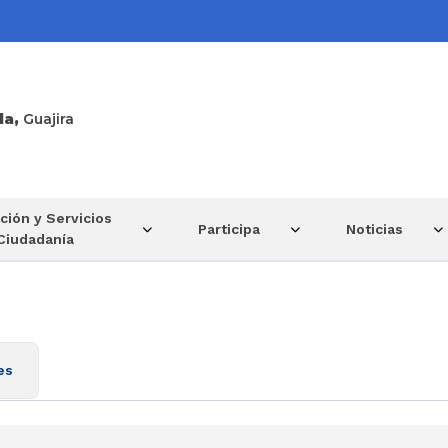
la,
Guajira
ción y Servicios
Participa
Noticias
 Ciudadanía
es