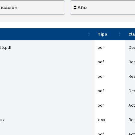
ficación
Año
Tipo
Cla
25.pdf
pdf
De
pdf
Res
pdf
Res
pdf
De
pdf
Act
lsx
xlsx
Res
pdf
Act