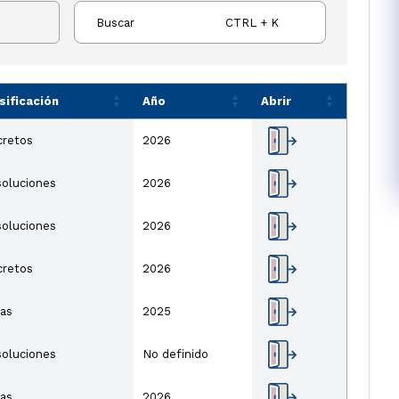
Buscar
CTRL + K
sificación
Año
Abrir
cretos
2026
oluciones
2026
oluciones
2026
cretos
2026
as
2025
oluciones
No definido
as
2026