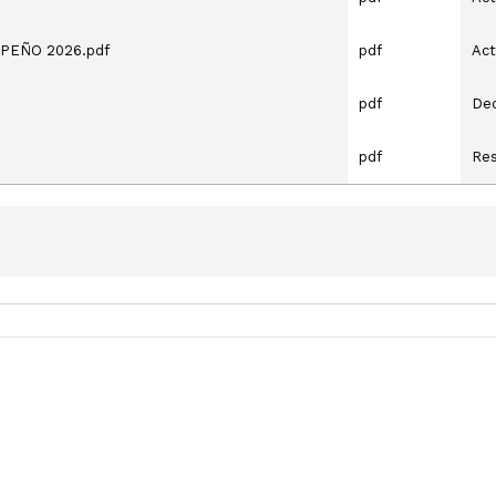
ACTA N° 1 COMITÉ INSTITUCIONAL DE GESTION Y DESEMPEÑO 2026.pdf
pdf
Act
pdf
De
pdf
Res
l de Dibulla